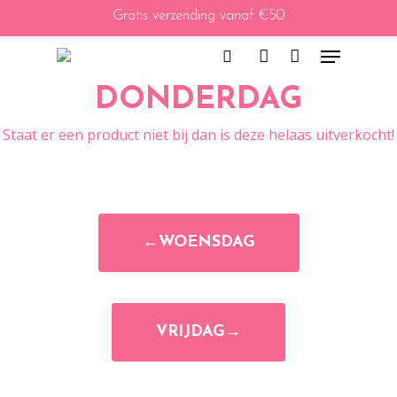
Skip
Gratis verzending vanaf €50
to
Menu
main
content
search
account
DONDERDAG
Staat er een product niet bij dan is deze helaas uitverkocht!
←WOENSDAG
VRIJDAG→