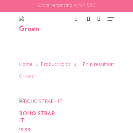
Skip
Gratis verzending vanaf €50
to
Menu
main
content
search
account
Groen
Home
Product color
Enig resultaat
Groen
IN WINKELMAND
BOHO STRAP –
IT
19,99